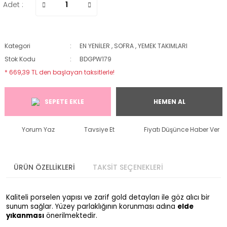
Adet :
Kategori
EN YENİLER
,
SOFRA
,
YEMEK TAKIMLARI
Stok Kodu
BDGPW179
* 669,39 TL den başlayan taksitlerle!
SEPETE EKLE
HEMEN AL
Yorum Yaz
Tavsiye Et
Fiyatı Düşünce Haber Ver
ÜRÜN ÖZELLİKLERİ
TAKSİT SEÇENEKLERİ
Kaliteli porselen yapısı ve zarif gold detayları ile göz alıcı bir
sunum sağlar. Yüzey parlaklığının korunması adına
elde
yıkanması
önerilmektedir.