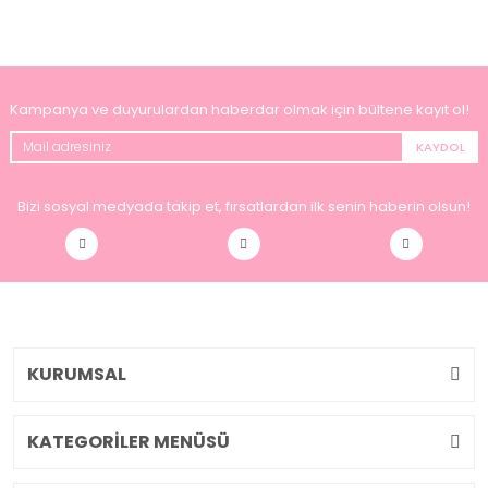
Kampanya ve duyurulardan haberdar olmak için bültene kayıt ol!
KAYDOL
Bizi sosyal medyada takip et, fırsatlardan ilk senin haberin olsun!
KURUMSAL
KATEGORİLER MENÜSÜ