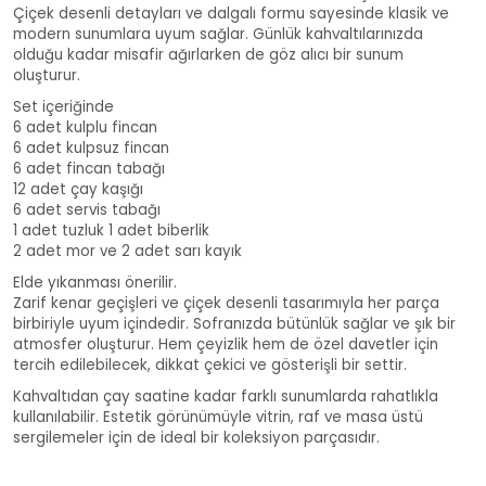
Çiçek desenli detayları ve dalgalı formu sayesinde klasik ve
modern sunumlara uyum sağlar. Günlük kahvaltılarınızda
olduğu kadar misafir ağırlarken de göz alıcı bir sunum
oluşturur.
Set içeriğinde
6 adet kulplu fincan
6 adet kulpsuz fincan
6 adet fincan tabağı
12 adet çay kaşığı
6 adet servis tabağı
1 adet tuzluk 1 adet biberlik
2 adet mor ve 2 adet sarı kayık
Elde yıkanması önerilir.
Zarif kenar geçişleri ve çiçek desenli tasarımıyla her parça
birbiriyle uyum içindedir. Sofranızda bütünlük sağlar ve şık bir
atmosfer oluşturur. Hem çeyizlik hem de özel davetler için
tercih edilebilecek, dikkat çekici ve gösterişli bir settir.
Kahvaltıdan çay saatine kadar farklı sunumlarda rahatlıkla
kullanılabilir. Estetik görünümüyle vitrin, raf ve masa üstü
sergilemeler için de ideal bir koleksiyon parçasıdır.
42 Parça Kahvaltı Takımı SMC-038