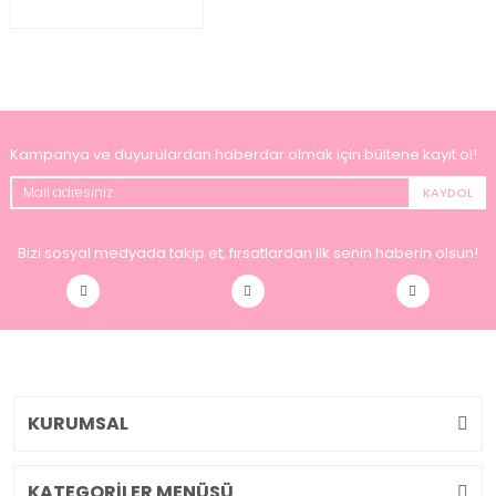
Kampanya ve duyurulardan haberdar olmak için bültene kayıt ol!
KAYDOL
Bizi sosyal medyada takip et, fırsatlardan ilk senin haberin olsun!
KURUMSAL
KATEGORİLER MENÜSÜ