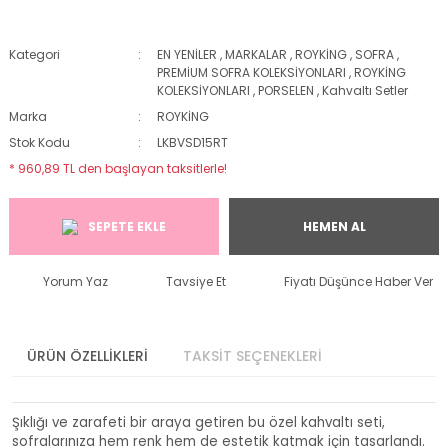
Kategori
EN YENİLER
,
MARKALAR
,
ROYKİNG
,
SOFRA
,
PREMİUM SOFRA KOLEKSİYONLARI
,
ROYKİNG
KOLEKSİYONLARI
,
PORSELEN
,
Kahvaltı Setler
Marka
ROYKİNG
Stok Kodu
LKBVSD15RT
* 960,89 TL den başlayan taksitlerle!
SEPETE EKLE
HEMEN AL
Yorum Yaz
Tavsiye Et
Fiyatı Düşünce Haber Ver
ÜRÜN ÖZELLİKLERİ
TAKSİT SEÇENEKLERİ
Şıklığı ve zarafeti bir araya getiren bu özel kahvaltı seti,
sofralarınıza hem renk hem de estetik katmak için tasarlandı.