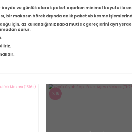
r boyda ve günlük olarak paket açarken minimal boyutu ile 
 bir makasın börek dışında anlık paket vb kesme işlemlerinde
duğu için, az kullandığımız kaba mutfak gereçlerini ayrı yerde
plamadan durur.
ü.
liriz.
alıdır.
%16