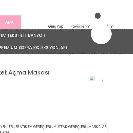
ARA
Giriş Yap
Favorilerim
Sepetim
EV TEKSTİLİ
BANYO
PREMİUM SOFRA KOLEKSİYONLARI
aket Açma Makası
 YENİLER
,
PRATİK EV GEREÇLERİ
,
MUTFAK GEREÇLERİ
,
MARKALAR
,
OHANA