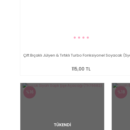
Çift Bıçaklı Jülyen & Tırtıklı Turbo Fonksiyonel Soyacak (S
115,00 TL
%16
%18
TÜKENDİ