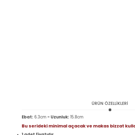
ÜRÜN ÖZELLİKLERİ
Ebat:
6.3cm
- Uzunluk:
15.8cm
Bu serideki minimal açacak ve makas bizzat kull
1 adet fiyatıdır.