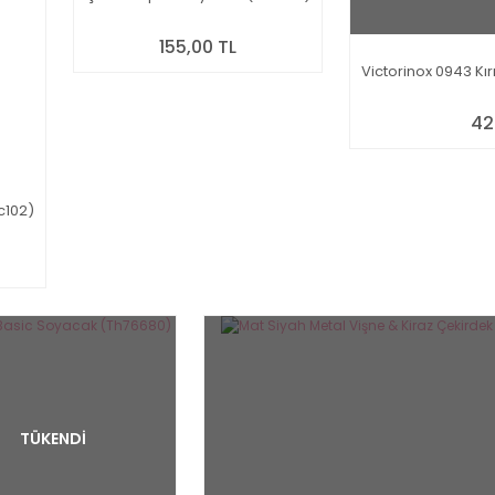
155,00 TL
Victorinox 0943 Kı
42
yc102)
TÜKENDİ