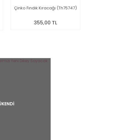
Çinko Fındık Kıracağı (Th75747)
355,00 TL
ÜKENDİ