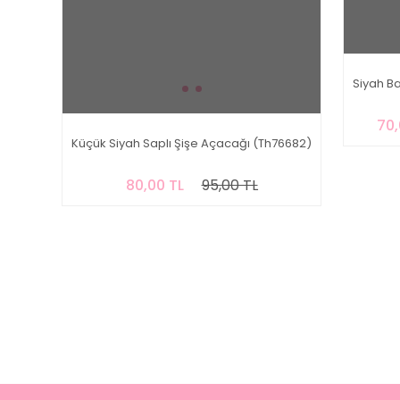
Siyah B
70,
Küçük Siyah Saplı Şişe Açacağı (Th76682)
80,00 TL
95,00 TL