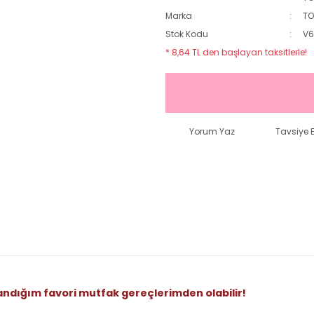
Marka
T
Stok Kodu
V
* 8,64 TL den başlayan taksitlerle!
Yorum Yaz
Tavsiye E
andığım favori mutfak gereçlerimden olabilir!