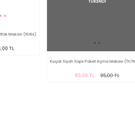
TÜKENDİ
tfak Makası (1516s)
,00 TL
Küçük Siyah Saplı Paket Açma Makası (Th7
80,00 TL
95,00 TL