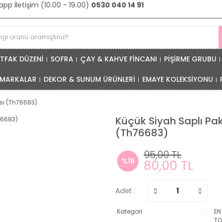
pp İletişim (10.00 - 19.00)
0530 040 14 91
TFAK DÜZENİ
SOFRA
ÇAY & KAHVE FİNCANI
PİŞİRME GRUBU
MARKALAR
DEKOR & SUNUM ÜRÜNLERİ
EMAYE KOLEKSİYONU
sı (Th76683)
Küçük Siyah Saplı P
(Th76683)
95,00 TL
%16
80,00 TL
Adet :
Kategori
EN
T