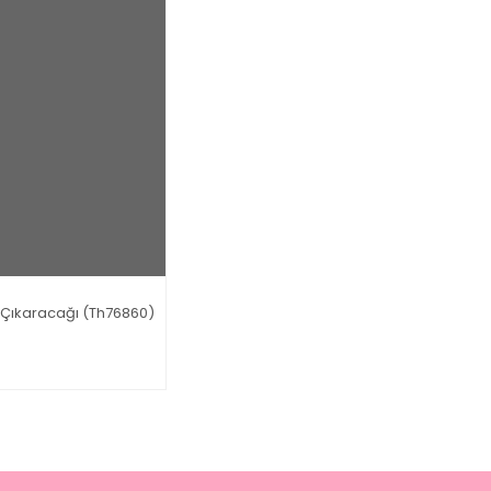
k Çıkaracağı (Th76860)