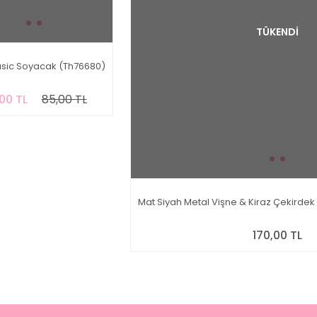
TÜKENDİ
asic Soyacak (Th76680)
00 TL
85,00 TL
Mat Siyah Metal Vişne & Kiraz Çekirde
170,00 TL