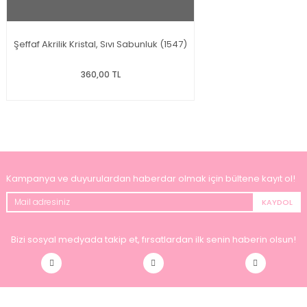
Şeffaf Akrilik Kristal, Sıvı Sabunluk (1547)
360,00 TL
Kampanya ve duyurulardan haberdar olmak için bültene kayıt ol!
KAYDOL
Bizi sosyal medyada takip et, fırsatlardan ilk senin haberin olsun!