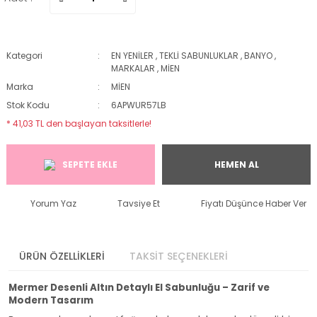
Kategori
EN YENİLER
,
TEKLİ SABUNLUKLAR
,
BANYO
,
MARKALAR
,
MİEN
Marka
MİEN
Stok Kodu
6APWUR57LB
* 41,03 TL den başlayan taksitlerle!
SEPETE EKLE
HEMEN AL
Yorum Yaz
Tavsiye Et
Fiyatı Düşünce Haber Ver
ÜRÜN ÖZELLİKLERİ
TAKSİT SEÇENEKLERİ
Mermer Desenli Altın Detaylı El Sabunluğu – Zarif ve
Modern Tasarım