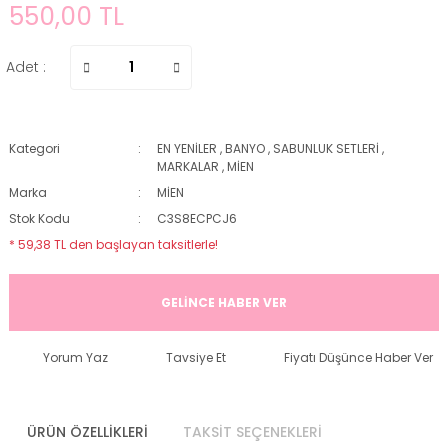
550,00 TL
Adet :
Kategori
EN YENİLER
,
BANYO
,
SABUNLUK SETLERİ
,
MARKALAR
,
MİEN
Marka
MİEN
Stok Kodu
C3S8ECPCJ6
* 59,38 TL den başlayan taksitlerle!
GELİNCE HABER VER
Yorum Yaz
Tavsiye Et
Fiyatı Düşünce Haber Ver
ÜRÜN ÖZELLİKLERİ
TAKSİT SEÇENEKLERİ