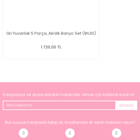
Gri Yuvarlak 5 Parça, Akrilik Banyo Set (9h30)
1.720,00 TL
Kampanya ve duyurulardan haberdar olmak için bültene kayıt ol!
KAYDOL
Bizi sosyal medyada takip et, fırsatlardan ilk senin haberin olsun!