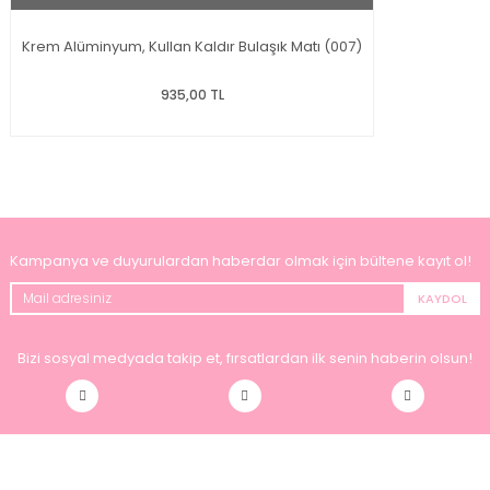
Krem Alüminyum, Kullan Kaldır Bulaşık Matı (007)
935,00 TL
Kampanya ve duyurulardan haberdar olmak için bültene kayıt ol!
KAYDOL
Bizi sosyal medyada takip et, fırsatlardan ilk senin haberin olsun!