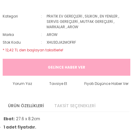
Kategori
PRATİK EV GEREÇLERİ
,
SİLİKON
,
EN YENİLER
,
SERVİS GEREÇLERİ
,
MUTFAK GEREÇLERİ
,
MARKALAR
,
AROW
Marka
AROW
Stok Kodu
XHU3DJA2MOFRF
* 12,42 TL den başlayan taksitlerle!
GELİNCE HABER VER
Yorum Yaz
Tavsiye Et
Fiyatı Düşünce Haber Ver
ÜRÜN ÖZELLİKLERİ
TAKSİT SEÇENEKLERİ
Ebat:
27.6 x 8.2cm
1 adet fiyatıdır.