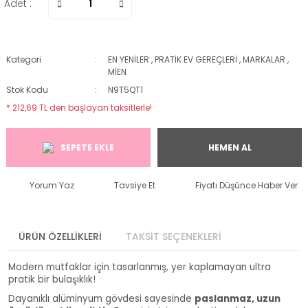
Adet :
Kategori
EN YENİLER
,
PRATİK EV GEREÇLERİ
,
MARKALAR
,
MİEN
Stok Kodu
N9T5QT1
* 212,69 TL den başlayan taksitlerle!
SEPETE EKLE
HEMEN AL
Yorum Yaz
Tavsiye Et
Fiyatı Düşünce Haber Ver
ÜRÜN ÖZELLİKLERİ
TAKSİT SEÇENEKLERİ
Modern mutfaklar için tasarlanmış, yer kaplamayan ultra
pratik bir bulaşıklık!
Dayanıklı alüminyum gövdesi sayesinde
paslanmaz, uzun