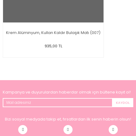
Krem Alüminyum, Kullan Kaldır Bulaşık Matı (007)
935,00 TL
Kampanya ve duyurulardan haberdar olmak için bültene kayıt ol!
KAYDOL
Bizi sosyal medyada takip et, fırsatlardan ilk senin haberin olsun!