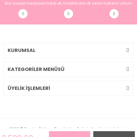
Bizi sosyal medyada takip et, fırsatlardan ilk senin haberin olsun!
KURUMSAL
KATEGORİLER MENÜSÜ
ÜYELİK İŞLEMLERİ
2026 © Pembiş Dükkan. Tüm Hakları Saklıdır. Kredi kartı bilgileriniz
256bit SSL sertifikası ile korunmaktadır.