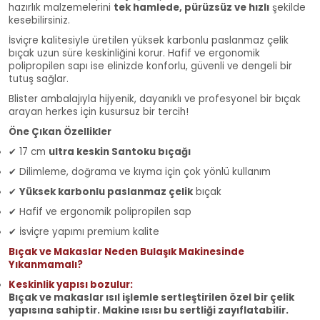
hazırlık malzemelerini
tek hamlede, pürüzsüz ve hızlı
şekilde
kesebilirsiniz.
İsviçre kalitesiyle üretilen yüksek karbonlu paslanmaz çelik
bıçak uzun süre keskinliğini korur. Hafif ve ergonomik
polipropilen sapı ise elinizde konforlu, güvenli ve dengeli bir
tutuş sağlar.
Blister ambalajıyla hijyenik, dayanıklı ve profesyonel bir bıçak
arayan herkes için kusursuz bir tercih!
Öne Çıkan Özellikler
✔ 17 cm
ultra keskin Santoku bıçağı
✔ Dilimleme, doğrama ve kıyma için çok yönlü kullanım
✔
Yüksek karbonlu paslanmaz çelik
bıçak
✔ Hafif ve ergonomik polipropilen sap
✔ İsviçre yapımı premium kalite
Bıçak ve Makaslar Neden Bulaşık Makinesinde
Yıkanmamalı?
Keskinlik yapısı bozulur:
Bıçak ve makaslar ısıl işlemle sertleştirilen özel bir çelik
yapısına sahiptir. Makine ısısı bu sertliği zayıflatabilir.