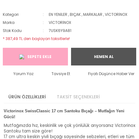
Kategori
EN YENİLER
,
BIÇAK
,
MARKALAR
,
VİCTORİNOX
Marka
VİCTORİNOX
Stok Kodu
7USK6Y9A81
* 387,49 TL den başlayan taksitlerle!
SEPETE EKLE
HEMEN AL
Yorum Yaz
Tavsiye Et
Fiyatı Düşünce Haber Ver
ÜRÜN ÖZELLİKLERİ
TAKSİT SEÇENEKLERİ
Victorinox SwissClassic 17 cm Santoku Bıçağı – Mutfağın Yeni
Gücü!
Mutfağınızda hız, keskinlik ve çok yönlülük arıyorsanız Victorinox
Santoku tam size göre!
17 cm ultra keskin yivli bıçağı sayesinde sebzeleri, etleri ve tüm