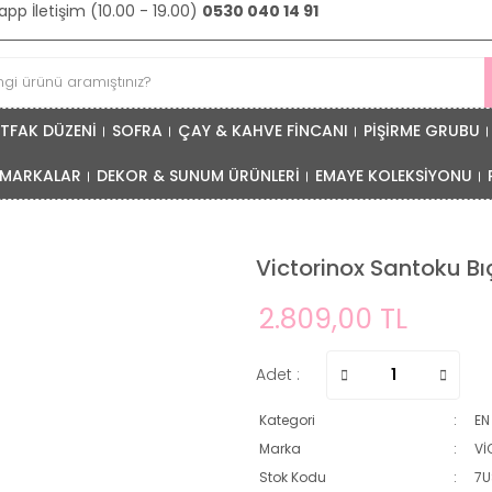
pp İletişim (10.00 - 19.00)
0530 040 14 91
TFAK DÜZENİ
SOFRA
ÇAY & KAHVE FİNCANI
PİŞİRME GRUBU
MARKALAR
DEKOR & SUNUM ÜRÜNLERİ
EMAYE KOLEKSİYONU
Victorinox Santoku Bı
2.809,00 TL
Adet :
Kategori
EN
Marka
Vİ
Stok Kodu
7U