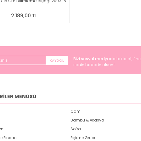
ox 15 Cm Dilimleme Bıçağı 2003.15
2.189,00 TL
Bizi sosyal medyada takip et, fırsa
KAYDOL
senin haberin olsun!
RİLER MENÜSÜ
Cam
Bambu & Akasya
eni
Sofra
e Fincanı
Pişirme Grubu