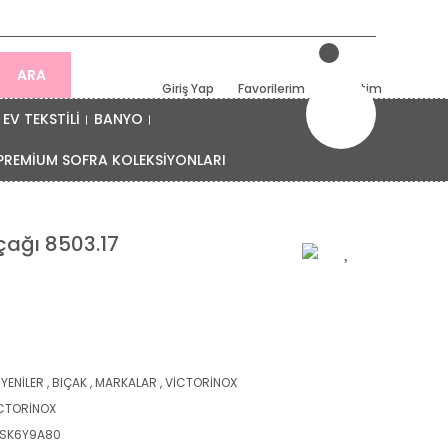
ARA
Giriş Yap
Favorilerim
Sepetim
EV TEKSTİLİ
BANYO
PREMİUM SOFRA KOLEKSİYONLARI
çağı 8503.17
 YENİLER
,
BIÇAK
,
MARKALAR
,
VİCTORİNOX
CTORİNOX
SK6Y9A80