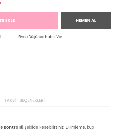
!
TE EKLE
HEMEN AL
t
Fiyatı Düşünce Haber Ver
TAKSİT SEÇENEKLERİ
ve kontrollü
şekilde kesebilirsiniz. Dilimleme, küp