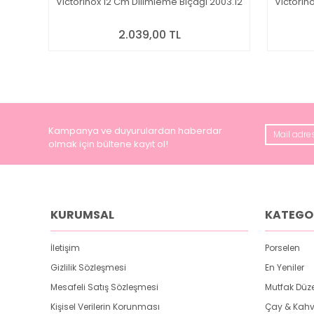
Victorinox 12 Cm Dilimleme Bıçağı 2003.12
Victorin
2.039,00 TL
Kampanya ve duyurulardan haberdar
olmak için bültene kayıt ol!
KURUMSAL
KATEGO
İletişim
Porselen
Gizlilik Sözleşmesi
En Yeniler
Mesafeli Satış Sözleşmesi
Mutfak Düz
Kişisel Verilerin Korunması
Çay & Kahv