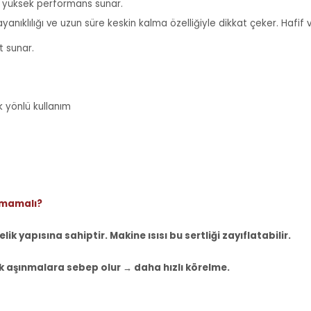
e yüksek performans sunar.
anıklılığı ve uzun süre keskin kalma özelliğiyle dikkat çeker. Hafif 
t sunar.
k yönlü kullanım
nmamalı?
elik yapısına sahiptir. Makine ısısı bu sertliği zayıflatabilir.
k aşınmalara sebep olur → daha hızlı körelme.