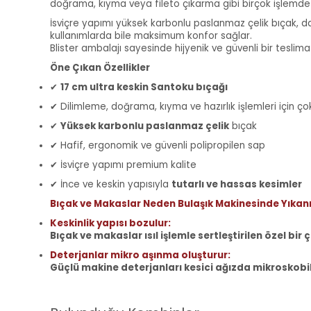
doğrama, kıyma veya fileto çıkarma gibi birçok işlemd
İsviçre yapımı yüksek karbonlu paslanmaz çelik bıçak, day
kullanımlarda bile maksimum konfor sağlar.
Blister ambalajı sayesinde hijyenik ve güvenli bir teslima
Öne Çıkan Özellikler
✔
17 cm ultra keskin Santoku bıçağı
✔ Dilimleme, doğrama, kıyma ve hazırlık işlemleri için ço
✔
Yüksek karbonlu paslanmaz çelik
bıçak
✔ Hafif, ergonomik ve güvenli polipropilen sap
✔ İsviçre yapımı premium kalite
✔ İnce ve keskin yapısıyla
tutarlı ve hassas kesimler
Bıçak ve Makaslar Neden Bulaşık Makinesinde Yıka
Keskinlik yapısı bozulur:
Bıçak ve makaslar ısıl işlemle sertleştirilen özel bir ç
Deterjanlar mikro aşınma oluşturur:
Güçlü makine deterjanları kesici ağızda mikroskobi