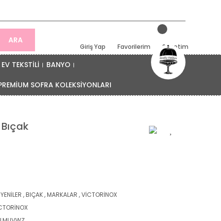
ARA
Giriş Yap
Favorilerim
Sepetim
EV TEKSTİLİ
BANYO
PREMİUM SOFRA KOLEKSİYONLARI
 Bıçak
 YENİLER
,
BIÇAK
,
MARKALAR
,
VİCTORİNOX
CTORİNOX
HLMUVWZ