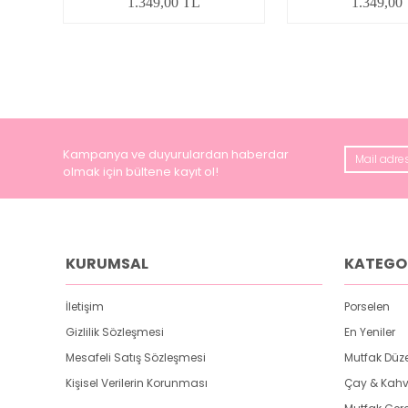
1.349,00 TL
1.349,00
Kampanya ve duyurulardan haberdar
olmak için bültene kayıt ol!
KURUMSAL
KATEGO
İletişim
Porselen
Gizlilik Sözleşmesi
En Yeniler
Mesafeli Satış Sözleşmesi
Mutfak Düz
Kişisel Verilerin Korunması
Çay & Kahv