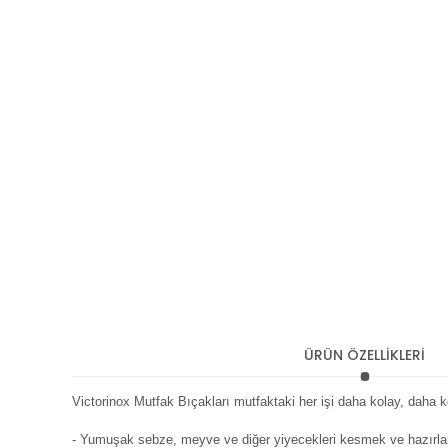
ÜRÜN ÖZELLİKLERİ
Victorinox Mutfak Bıçakları mutfaktaki her işi daha kolay, daha kon
- Yumuşak s
ebze, meyve ve diğer yiyecekleri kesmek ve hazır