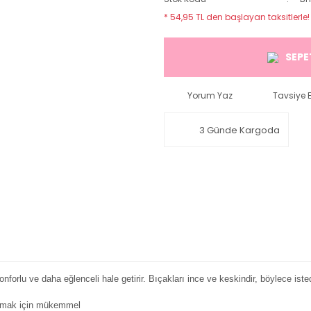
* 54,95 TL den başlayan taksitlerle!
SEPE
Yorum Yaz
Tavsiye E
3 Günde Kargoda
forlu ve daha eğlenceli hale getirir. Bıçakları ince ve keskindir, böylece istedi
lamak için mükemmel