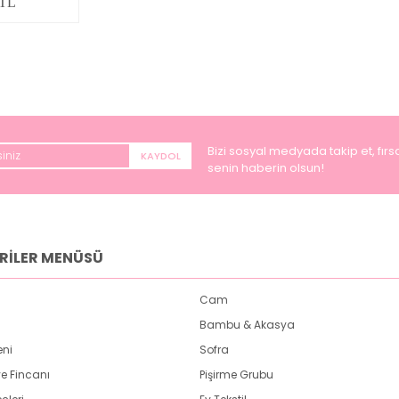
 TL
Bizi sosyal medyada takip et, fırsa
KAYDOL
senin haberin olsun!
RİLER MENÜSÜ
Cam
Bambu & Akasya
eni
Sofra
e Fincanı
Pişirme Grubu