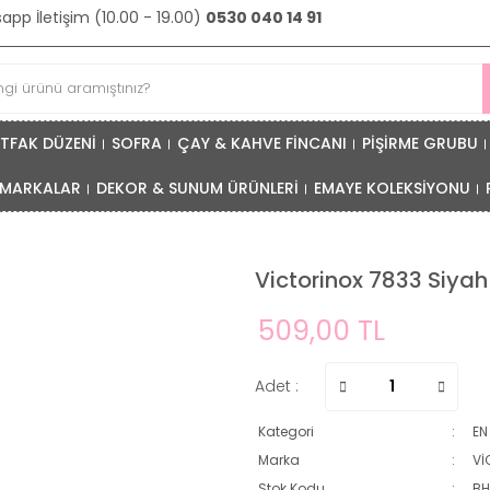
pp İletişim (10.00 - 19.00)
0530 040 14 91
TFAK DÜZENİ
SOFRA
ÇAY & KAHVE FİNCANI
PİŞİRME GRUBU
MARKALAR
DEKOR & SUNUM ÜRÜNLERİ
EMAYE KOLEKSİYONU
Victorinox 7833 Siyah
509,00 TL
Adet :
Kategori
EN
Marka
Vİ
Stok Kodu
B