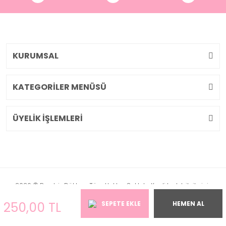
KURUMSAL
KATEGORİLER MENÜSÜ
ÜYELİK İŞLEMLERİ
2026 © Pembiş Dükkan. Tüm Hakları Saklıdır. Kredi kartı bilgileriniz
256bit SSL sertifikası ile korunmaktadır.
250,00 TL
SEPETE EKLE
HEMEN AL
ile
ideasoft
e-