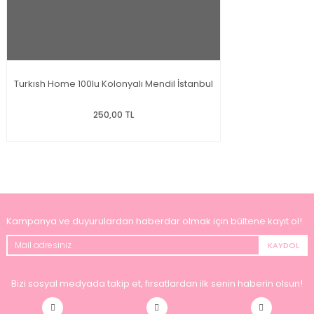
Turkısh Home 100lu Kolonyalı Mendil İstanbul
250,00 TL
Kampanya ve duyurulardan haberdar olmak için bültene kayıt ol!
KAYDOL
Bizi sosyal medyada takip et, fırsatlardan ilk senin haberin olsun!