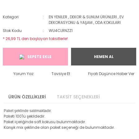
Kategori
EN YENİLER
,
DEKOR & SUNUM ÜRÜNLERİ
,
EV
DEKORASYONU & YAŞAM
,
ODA KOKULARI
Stok Kodu
WU4CLRNZZ1
* 26,99 TL den başlayan taksitlerle!
SEPETE EKLE
HEMEN AL
Yorum Yaz
Tavsiye Et
Fiyatı Düşünce Haber Ver
ÜRÜN ÖZELLİKLERİ
TAKSİT SEÇENEKLERİ
Paket şeklinde satılmaktadır.
Paketi 100'lü şekildedir.
Paket içeriğinde soft kokusu bulunmaktadır.
Karışık mix şeklinde olan paket seçeneği de bulunmaktadır.