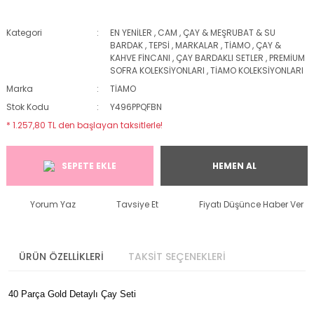
Kategori
EN YENİLER
,
CAM
,
ÇAY & MEŞRUBAT & SU
BARDAK
,
TEPSİ
,
MARKALAR
,
TİAMO
,
ÇAY &
KAHVE FİNCANI
,
ÇAY BARDAKLI SETLER
,
PREMİUM
SOFRA KOLEKSİYONLARI
,
TİAMO KOLEKSİYONLARI
Marka
TİAMO
Stok Kodu
Y496PPQFBN
* 1.257,80 TL den başlayan taksitlerle!
SEPETE EKLE
HEMEN AL
Yorum Yaz
Tavsiye Et
Fiyatı Düşünce Haber Ver
ÜRÜN ÖZELLİKLERİ
TAKSİT SEÇENEKLERİ
40 Parça Gold Detaylı Çay Seti