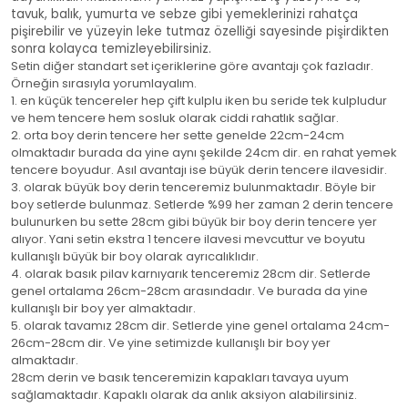
tavuk, balık, yumurta ve sebze gibi yemeklerinizi rahatça
pişirebilir ve yüzeyin leke tutmaz özelliği sayesinde pişirdikten
sonra kolayca temizleyebilirsiniz.
Setin diğer standart set içeriklerine göre avantajı çok fazladır.
Örneğin sırasıyla yorumlayalım.
1. en küçük tencereler hep çift kulplu iken bu seride tek kulpludur
ve hem tencere hem sosluk olarak ciddi rahatlık sağlar.
2. orta boy derin tencere her sette genelde 22cm-24cm
olmaktadır burada da yine aynı şekilde 24cm dir. en rahat yemek
tencere boyudur. Asıl avantajı ise büyük derin tencere ilavesidir.
3. olarak büyük boy derin tenceremiz bulunmaktadır. Böyle bir
boy setlerde bulunmaz. Setlerde %99 her zaman 2 derin tencere
bulunurken bu sette 28cm gibi büyük bir boy derin tencere yer
alıyor. Yani setin ekstra 1 tencere ilavesi mevcuttur ve boyutu
kullanışlı büyük bir boy olarak ayrıcalıklıdır.
4. olarak basık pilav karnıyarık tenceremiz 28cm dir. Setlerde
genel ortalama 26cm-28cm arasındadır. Ve burada da yine
kullanışlı bir boy yer almaktadır.
5. olarak tavamız 28cm dir. Setlerde yine genel ortalama 24cm-
26cm-28cm dir. Ve yine setimizde kullanışlı bir boy yer
almaktadır.
28cm derin ve basık tenceremizin kapakları tavaya uyum
sağlamaktadır. Kapaklı olarak da anlık aksiyon alabilirsiniz.