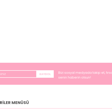
Bizi sosyal medyada takip et, fırsa
KAYDOL
senin haberin olsun!
RİLER MENÜSÜ