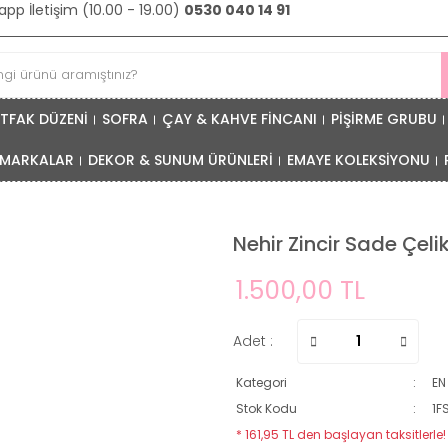
pp İletişim (10.00 - 19.00)
0530 040 14 91
TFAK DÜZENİ
SOFRA
ÇAY & KAHVE FİNCANI
PİŞİRME GRUBU
MARKALAR
DEKOR & SUNUM ÜRÜNLERİ
EMAYE KOLEKSİYONU
Nehir Zincir Sade Çeli
1.500,00 TL
Adet :
Kategori
EN
Stok Kodu
1F
* 161,95 TL den başlayan taksitlerle!