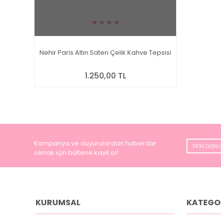
Nehir Paris Altın Saten Çelik Kahve Tepsisi
1.250,00 TL
Kampanya ve duyurulardan haberdar
olmak için bültene kayıt ol!
KURUMSAL
KATEGO