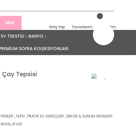
ARA
Giriş Yap
Favorilerim
Sepetim
EV TEKSTİLİ
BANYO
PREMİUM SOFRA KOLEKSİYONLARI
k Çay Tepsisi
 YENİLER
,
TEPSİ
,
PRATİK EV GEREÇLERİ
,
DEKOR & SUNUM ÜRÜNLERİ
SWGSLJPJGF