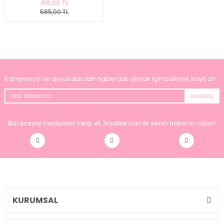
410,00 TL
585,00 TL
Kampanya ve duyurulardan haberdar olmak için bültene kayıt ol!
KAYDOL
Bizi sosyal medyada takip et, fırsatlardan ilk senin haberin olsun!
KURUMSAL