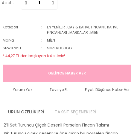
Adet :
Kategori
EN YENİLER
,
ÇAY & KAHVE FİNCANI
,
KAHVE
FİNCANLARI
,
MARKALAR
,
MİEN
Marka
MİEN
Stok Kodu
SN2TRDGHGG
* 44,27 TL den başlayan taksitlerle!
GELİNCE HABER VER
Yorum Yaz
Tavsiye Et
Fiyatı Düşünce Haber Ver
ÜRÜN ÖZELLİKLERİ
TAKSİT SEÇENEKLERİ
2’li Set Turuncu Çiçek Desenli Porselen Fincan Takımı
Şık Turuncu çiçek deseniyle öne çıkan bu porselen fincan