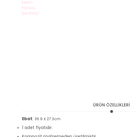
ÜRÜN ÖZELLİKLERİ
Ebat
:
x
36.9
27.3cm
1 adet fiyatıdır.
Kompozit malzemeden üretilmiştir.