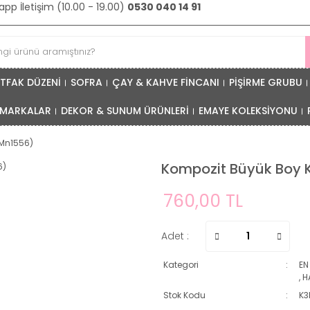
pp İletişim (10.00 - 19.00)
0530 040 14 91
TFAK DÜZENİ
SOFRA
ÇAY & KAHVE FİNCANI
PİŞİRME GRUBU
MARKALAR
DEKOR & SUNUM ÜRÜNLERİ
EMAYE KOLEKSİYONU
(Mn1556)
Kompozit Büyük Boy 
760,00 TL
Adet :
Kategori
EN
,
H
Stok Kodu
K