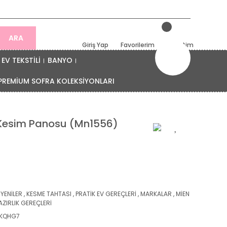
ARA
Giriş Yap
Favorilerim
Sepetim
EV TEKSTİLİ
BANYO
PREMİUM SOFRA KOLEKSİYONLARI
Kesim Panosu (Mn1556)
 YENİLER
,
KESME TAHTASI
,
PRATİK EV GEREÇLERİ
,
MARKALAR
,
MİEN
AZIRLIK GEREÇLERİ
3KQHG7