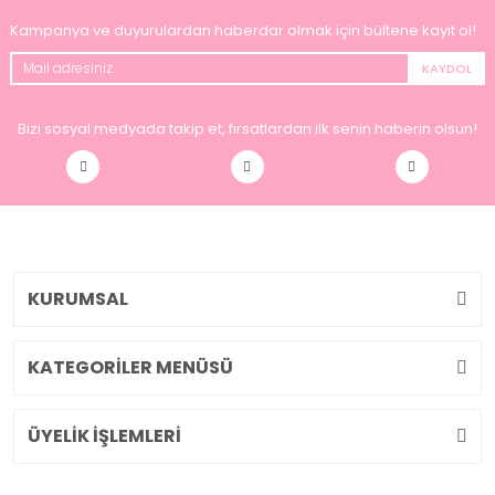
Kampanya ve duyurulardan haberdar olmak için bültene kayıt ol!
KAYDOL
Bizi sosyal medyada takip et, fırsatlardan ilk senin haberin olsun!
KURUMSAL
KATEGORİLER MENÜSÜ
ÜYELİK İŞLEMLERİ