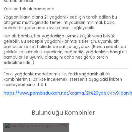
Bambu üründür.
Kalın ve tok bir bambudur.
Yağdanlıkların altına 2li yağdanlık seti için tercih edilen bu
altlığımız mutfağınızda temel ihtiyacınızın minimal, basic,
bohem bir görünüme kavuşmasını sağlayabilir.
Her alt bambu, her yağdanlığa uymaz küçük veya büyük
gelebilir. Bu sebeple yağdanlıklarımızı sizler için, uyumlu alt
bambular ile set halinde de satışa açıyoruz. (Bunun sebebi bu
şekilde set almak isteyenlerin, beğendiği yağdanlığın hangi alt
bambular ile uyumlu olacağını daha net görüp tercih
edebilmesidir. )
Farklı yağdanlık modellerimiz ile, farklı yağdanlık altlıklı
kombinlerimizi birlikte incelemek isterseniz aşağıdaki linkten
inceleyebilirsiniz. ⬇️ ⬇️ ⬇️
https://www.pembisdukkan.net/arama/2li%20ya%C4%9Fdanl
Bulunduğu Kombinler