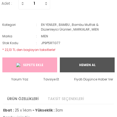
Adet :
Kategori
EN YENİLER
,
BAMBU
,
Bambu Mutfak &
Düzenleyici Ürünleri
,
MARKALAR
,
MİEN
Marka
MİEN
Stok Kodu
JP9P5RTG77
* 22,13 TL den başlayan taksitlerle!
SEPETE EKLE
HEMEN AL
Yorum Yaz
Tavsiye Et
Fiyatı Düşünce Haber Ver
ÜRÜN ÖZELLİKLERİ
TAKSİT SEÇENEKLERİ
Ebat :
25 x 14cm
- Yükseklik :
3cm