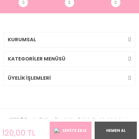
KURUMSAL
KATEGORİLER MENÜSÜ
ÜYELİK İŞLEMLERİ
2026 © Pembiş Dükkan. Tüm Hakları Saklıdır. Kredi kartı bilgileriniz
256bit SSL sertifikası ile korunmaktadır.
120,00 TL
SEPETE EKLE
HEMEN AL