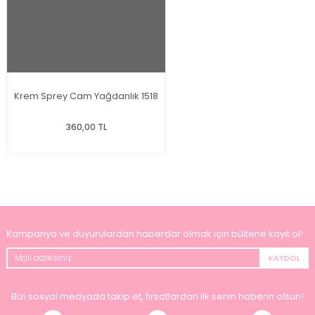
Krem Sprey Cam Yağdanlık 1518
360,00 TL
Kampanya ve duyurulardan haberdar olmak için bültene kayıt ol!
KAYDOL
Bizi sosyal medyada takip et, fırsatlardan ilk senin haberin olsun!