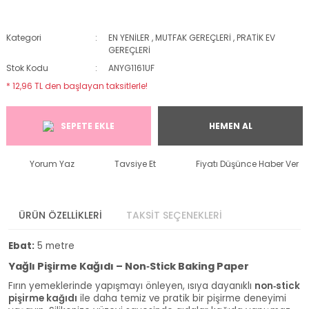
Kategori
EN YENİLER
,
MUTFAK GEREÇLERİ
,
PRATİK EV
GEREÇLERİ
Stok Kodu
ANYG1161UF
* 12,96 TL den başlayan taksitlerle!
SEPETE EKLE
HEMEN AL
Yorum Yaz
Tavsiye Et
Fiyatı Düşünce Haber Ver
ÜRÜN ÖZELLİKLERİ
TAKSİT SEÇENEKLERİ
Ebat:
5 metre
Yağlı Pişirme Kağıdı – Non‑Stick Baking Paper
Fırın yemeklerinde yapışmayı önleyen, ısıya dayanıklı
non‑stick
pişirme kağıdı
ile daha temiz ve pratik bir pişirme deneyimi