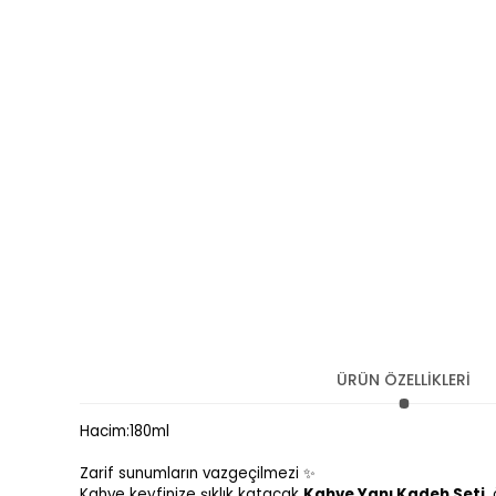
ÜRÜN ÖZELLİKLERİ
Hacim:180ml
Zarif sunumların vazgeçilmezi ✨
Kahve keyfinize şıklık katacak
Kahve Yanı Kadeh Seti
,