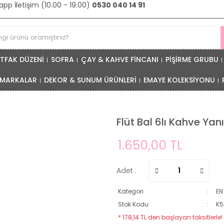
pp İletişim (10.00 - 19.00)
0530 040 14 91
TFAK DÜZENİ
SOFRA
ÇAY & KAHVE FİNCANI
PİŞİRME GRUBU
MARKALAR
DEKOR & SUNUM ÜRÜNLERİ
EMAYE KOLEKSİYONU
Flüt Bal 6lı Kahve Ya
1.650,00 TL
Adet :
Kategori
EN
Stok Kodu
K
* 178,14 TL den başlayan taksitlerle!