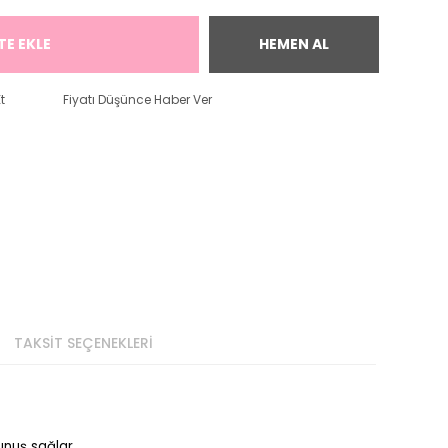
TE EKLE
HEMEN AL
t
Fiyatı Düşünce Haber Ver
TAKSİT SEÇENEKLERİ
kunuş sağlar.