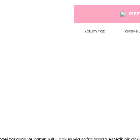
SEPE
Yorum Yaz
Tavsiye E
 özel tasarımı ve camın ışıltılı dokusuyla sofralarınıza estetik bir do