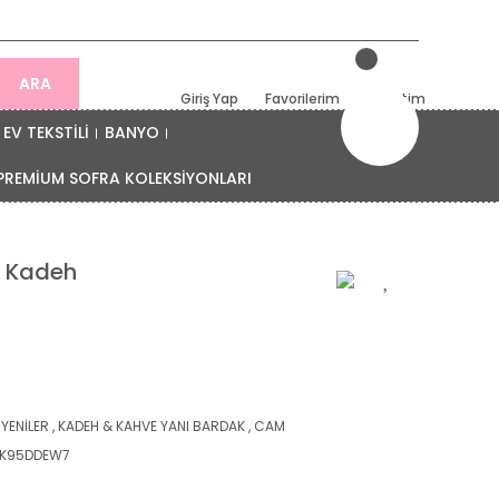
ARA
Giriş Yap
Favorilerim
Sepetim
EV TEKSTİLİ
BANYO
PREMİUM SOFRA KOLEKSİYONLARI
nı Kadeh
 YENİLER
,
KADEH & KAHVE YANI BARDAK
,
CAM
5K95DDEW7