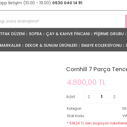
pp İletişim (10.00 - 19.00)
0530 040 14 91
TFAK DÜZENİ
SOFRA
ÇAY & KAHVE FİNCANI
PİŞİRME GRUBU
MARKALAR
DEKOR & SUNUM ÜRÜNLERİ
EMAYE KOLEKSİYONU
Cornhill 7 Parça Tenc
4.800,00 TL
Adet :
Kategori
EN
Stok Kodu
VW
* 518,24 TL den başlayan taksitlerle