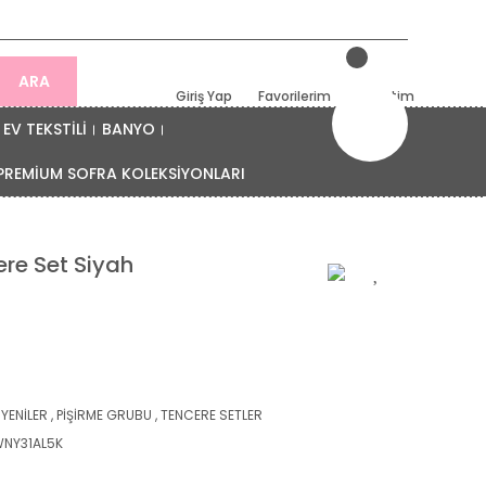
ARA
Giriş Yap
Favorilerim
Sepetim
EV TEKSTİLİ
BANYO
PREMİUM SOFRA KOLEKSİYONLARI
ere Set Siyah
 YENİLER
,
PİŞİRME GRUBU
,
TENCERE SETLER
NY31AL5K
!