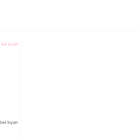
Bu ürüne ilk yorumu siz yapın!
Yorum Yaz
Set Siyah