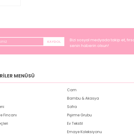
Bizi sosyal medyada takip et, fırsa
KAYDOL
senin haberin olsun!
RİLER MENÜSÜ
Cam
Bambu & Akasya
eni
Sofra
e Fincanı
Pişirme Grubu
çleri
Ev Tekstil
Emaye Koleksiyonu