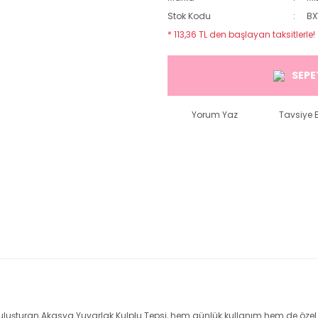
Stok Kodu
B
* 113,36 TL den başlayan taksitlerle!
SEPE
Yorum Yaz
Tavsiye E
turan Akasya Yuvarlak Kulplu Tepsi, hem günlük kullanım hem de özel sun