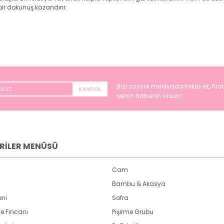
bir dokunuş kazandırır.
Bizi sosyal medyada takip et, fırsa
KAYDOL
senin haberin olsun!
RİLER MENÜSÜ
Cam
Bambu & Akasya
eni
Sofra
e Fincanı
Pişirme Grubu