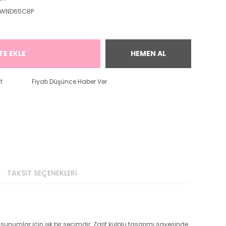
XWND65C8P
TE EKLE
HEMEN AL
t
Fiyatı Düşünce Haber Ver
TAKSİT SEÇENEKLERİ
umlar için şık bir seçimdir. Zarif kulplu tasarımı sayesinde