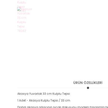
ÜRÜN ÖZELLİKLERİ
Akasya Yuvarlak 33 cm Kulplu Tepsi
1 Adet - Akasya Kulplu Tepsi / 33 cm
Doğal akasya ağacının sıcak dokusunu modern tasarımla buluş