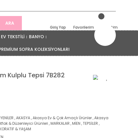
ARA
Giriş Yap
Favorilerim
Sepetim
EV TEKSTİLİ
BANYO
PREMİUM SOFRA KOLEKSİYONLARI
m Kulplu Tepsi 7B282
 YENİLER
,
AKASYA
,
Akasya Ev & Çok Amaçlı Ürünler
,
Akasya
tfak & Düzenleyici Ürünleri
,
MARKALAR
,
MİEN
,
TEPSİLER
,
KORATİF & YAŞAM
EN