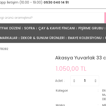
pp İletişim (10.00 - 19.00)
0530 040 14 91
TFAK DÜZENİ
SOFRA
ÇAY & KAHVE FİNCANI
PİŞİRME GRUBU
MARKALAR
DEKOR & SUNUM ÜRÜNLERİ
EMAYE KOLEKSİYONU
 7B282
Akasya Yuvarlak 33 c
1.050,00 TL
Adet :
Kategori
EN
Mu
DE
Marka
Mİ