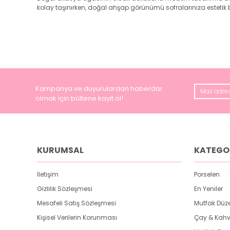
kolay taşınırken, doğal ahşap görünümü sofralarınıza estetik 
Akasya Yuvarlak 33 cm Kulplu Tepsi 7B282
Kampanya ve duyurulardan haberdar
olmak için bültene kayıt ol!
KURUMSAL
KATEGO
İletişim
Porselen
Gizlilik Sözleşmesi
En Yeniler
Mesafeli Satış Sözleşmesi
Mutfak Düz
Kişisel Verilerin Korunması
Çay & Kahv