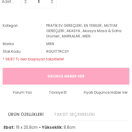
Adet :
Kategori
PRATİK EV GEREÇLERİ
,
EN YENİLER
,
MUTFAK
GEREÇLERİ
,
AKASYA
,
Akasya Masa & Sofra
Ürünleri
,
MARKALAR
,
MİEN
Marka
MİEN
Stok Kodu
RGU1T7RCSY
* 38,87 TL den başlayan taksitlerle!
GELİNCE HABER VER
Yorum Yaz
Tavsiye Et
Fiyatı Düşünce Haber Ver
ÜRÜN ÖZELLİKLERİ
TAKSİT SEÇENEKLERİ
Ebat:
19 x 20.8cm
- Yükseklik:
8.8cm