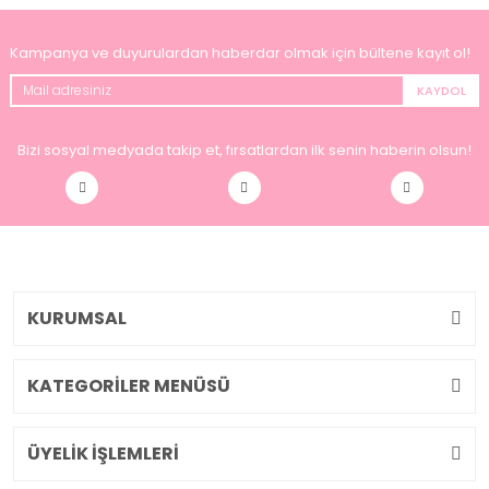
Kampanya ve duyurulardan haberdar olmak için bültene kayıt ol!
KAYDOL
Bizi sosyal medyada takip et, fırsatlardan ilk senin haberin olsun!
KURUMSAL
KATEGORİLER MENÜSÜ
ÜYELİK İŞLEMLERİ