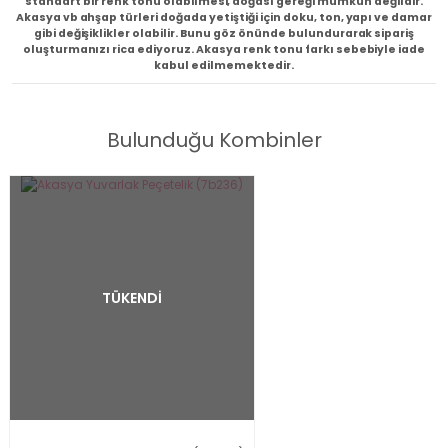
standart bir renk tonu olabilmesi, doğası gereği mümkün değildir.
Akasya vb ahşap türleri doğada yetiştiği için doku, ton, yapı ve damar
gibi değişiklikler olabilir. Bunu göz önünde bulundurarak sipariş
oluşturmanızı rica ediyoruz. Akasya renk tonu farkı sebebiyle iade
kabul edilmemektedir.
Bulunduğu Kombinler
TÜKENDİ