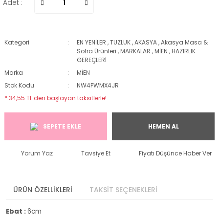
Adet :
Kategori
EN YENİLER
,
TUZLUK
,
AKASYA
,
Akasya Masa &
Sofra Ürünleri
,
MARKALAR
,
MİEN
,
HAZIRLIK
GEREÇLERİ
Marka
MİEN
Stok Kodu
NW4PWMX4JR
* 34,55 TL den başlayan taksitlerle!
SEPETE EKLE
HEMEN AL
Yorum Yaz
Tavsiye Et
Fiyatı Düşünce Haber Ver
ÜRÜN ÖZELLİKLERİ
TAKSİT SEÇENEKLERİ
Ebat :
6cm