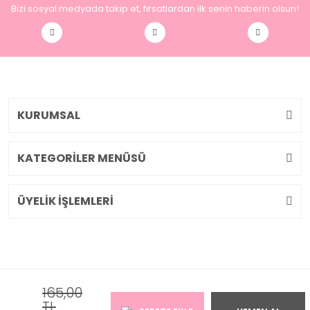
Bizi sosyal medyada takip et, fırsatlardan ilk senin haberin olsun!
KURUMSAL
KATEGORİLER MENÜSÜ
ÜYELİK İŞLEMLERİ
165,00
2026 © Pembiş Dükkan. Tüm Hakları Saklıdır. Kredi kartı bilgileriniz
TL
256bit SSL sertifikası ile korunmaktadır.