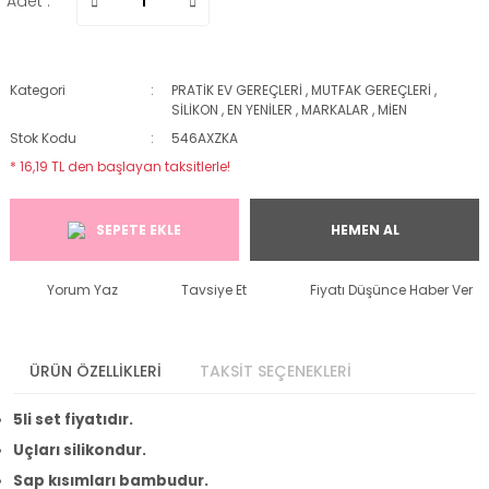
Adet :
Kategori
PRATİK EV GEREÇLERİ
,
MUTFAK GEREÇLERİ
,
SİLİKON
,
EN YENİLER
,
MARKALAR
,
MİEN
Stok Kodu
546AXZKA
* 16,19 TL den başlayan taksitlerle!
SEPETE EKLE
HEMEN AL
Yorum Yaz
Tavsiye Et
Fiyatı Düşünce Haber Ver
ÜRÜN ÖZELLİKLERİ
TAKSİT SEÇENEKLERİ
5li set fiyatıdır.
Uçları silikondur.
Sap kısımları bambudur.