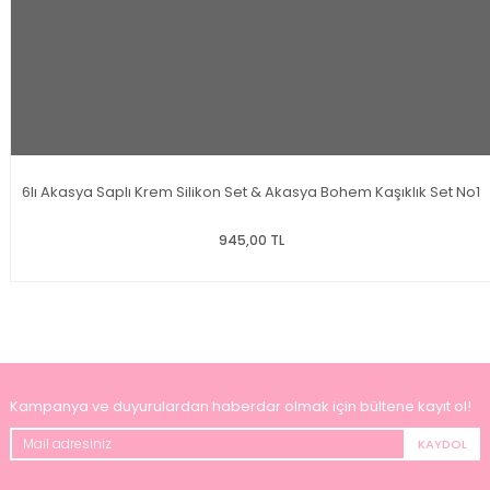
6lı Akasya Saplı Krem Silikon Set & Akasya Bohem Kaşıklık Set No1
945,00 TL
Kampanya ve duyurulardan haberdar olmak için bültene kayıt ol!
KAYDOL