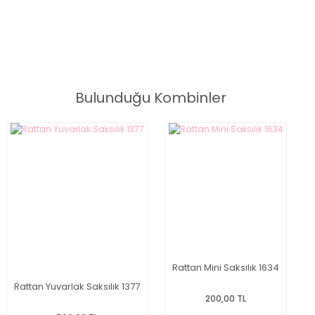
Kapaklı Rattan Sepet 208 3'lü Kare Kapaklı Rattan Sepet 208
3'lü Kare Kapaklı Rattan Sepet 208 3'lü Kare Kapaklı Rattan
Sepet 208 3'lü Kare Kapaklı Rattan Sepet 208 3'lü Kare Kapaklı
Rattan Sepet 208
Bulunduğu Kombinler
Rattan Mini Saksılık 1634
Rattan Yuvarlak Saksılık 1377
200,00 TL