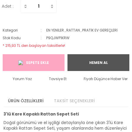
Adet :
Kategori
EN YENİLER
,
RATTAN
,
PRATİK EV GEREÇLERİ
Stok Kodu
P9QJWP1KRW
* 215,93 TL den başlayan taksitlerle!
SEPETE EKLE
HEMEN AL
Yorum Yaz
Tavsiye Et
Fiyatı Düşünce Haber Ver
ÜRÜN ÖZELLİKLERİ
TAKSİT SEÇENEKLERİ
3'lü Kare Kapaklı Rattan Sepet Seti
Doğal görünümü ve el işçiliği detaylarıyla öne çıkan 3'lü Kare
Kapaklı Rattan Sepet Seti, yaşam alanlarında hem düzenleyici