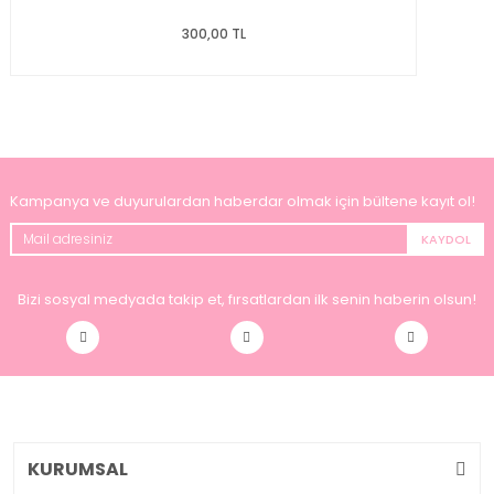
300,00 TL
Kampanya ve duyurulardan haberdar olmak için bültene kayıt ol!
KAYDOL
Bizi sosyal medyada takip et, fırsatlardan ilk senin haberin olsun!
KURUMSAL