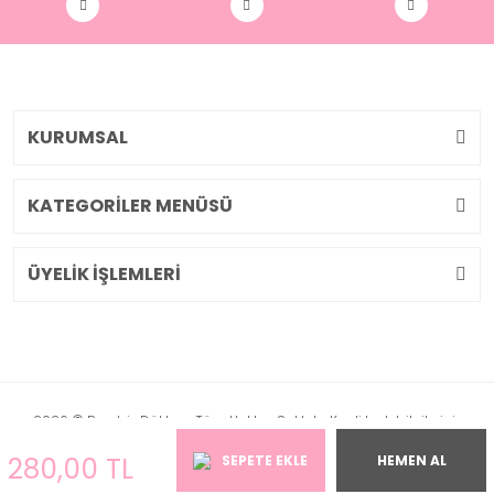
KURUMSAL
KATEGORİLER MENÜSÜ
ÜYELİK İŞLEMLERİ
2026 © Pembiş Dükkan. Tüm Hakları Saklıdır. Kredi kartı bilgileriniz
256bit SSL sertifikası ile korunmaktadır.
280,00 TL
SEPETE EKLE
HEMEN AL