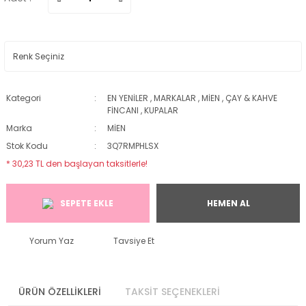
Kategori
EN YENİLER
,
MARKALAR
,
MİEN
,
ÇAY & KAHVE
FİNCANI
,
KUPALAR
Marka
MİEN
Stok Kodu
3Q7RMPHLSX
* 30,23 TL den başlayan taksitlerle!
SEPETE EKLE
HEMEN AL
Yorum Yaz
Tavsiye Et
ÜRÜN ÖZELLİKLERİ
TAKSİT SEÇENEKLERİ