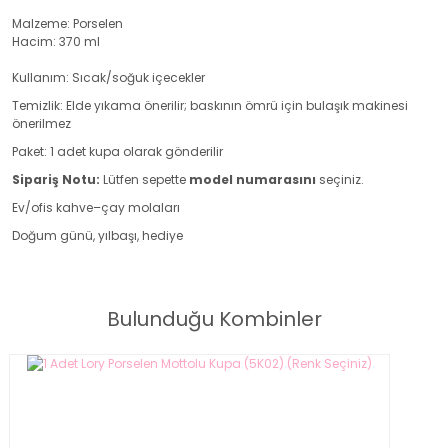
Malzeme: Porselen
Hacim: 370 ml
Kullanım: Sıcak/soğuk içecekler
Temizlik: Elde yıkama önerilir; baskının ömrü için bulaşık makinesi
önerilmez
Paket: 1 adet kupa olarak gönderilir
Sipariş Notu:
Lütfen sepette
model numarasını
seçiniz.
Ev/ofis kahve–çay molaları
Doğum günü, yılbaşı, hediye
1 Adet Lory Porselen Mottolu Kupa (5K02) (Renk Seçiniz)
Bulunduğu Kombinler