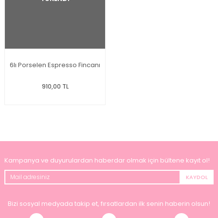
6lı Porselen Espresso Fincanı
910,00 TL
Kampanya ve duyurulardan haberdar olmak için bültene kayıt ol!
KAYDOL
Bizi sosyal medyada takip et, fırsatlardan ilk senin haberin olsun!