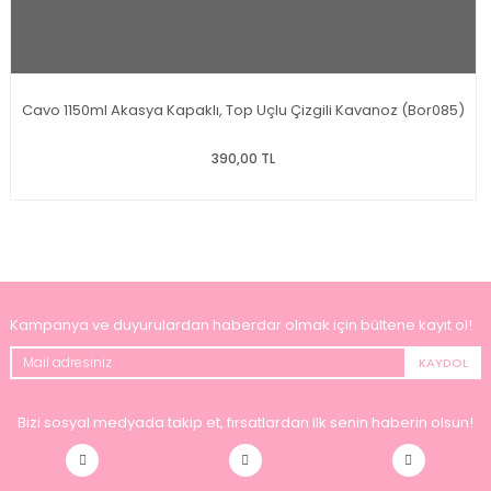
Cavo 1150ml Akasya Kapaklı, Top Uçlu Çizgili Kavanoz (Bor085)
390,00 TL
Kampanya ve duyurulardan haberdar olmak için bültene kayıt ol!
KAYDOL
Bizi sosyal medyada takip et, fırsatlardan ilk senin haberin olsun!