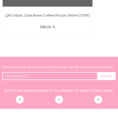
Çift Cidarlı, Cold Brew Coffee Fincan 300ml (13791)
295,00 TL
Kampanya ve duyurulardan haberdar olmak için bültene kayıt ol!
KAYDOL
Bizi sosyal medyada takip et, fırsatlardan ilk senin haberin olsun!