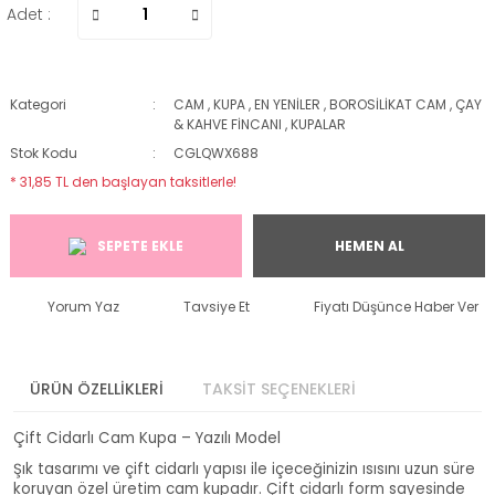
Adet :
Kategori
CAM
,
KUPA
,
EN YENİLER
,
BOROSİLİKAT CAM
,
ÇAY
& KAHVE FİNCANI
,
KUPALAR
Stok Kodu
CGLQWX688
* 31,85 TL den başlayan taksitlerle!
SEPETE EKLE
HEMEN AL
Yorum Yaz
Tavsiye Et
Fiyatı Düşünce Haber Ver
ÜRÜN ÖZELLİKLERİ
TAKSİT SEÇENEKLERİ
Çift Cidarlı Cam Kupa – Yazılı Model
Şık tasarımı ve çift cidarlı yapısı ile içeceğinizin ısısını uzun süre
koruyan özel üretim cam kupadır. Çift cidarlı form sayesinde