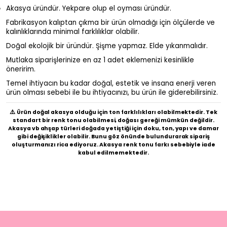
Akasya üründür. Yekpare olup el oyması üründür.
Fabrikasyon kalıptan çıkma bir ürün olmadığı için ölçülerde ve
kalınlıklarında minimal farklılıklar olabilir.
Doğal ekolojik bir üründür. Şişme yapmaz. Elde yıkanmalıdır.
Mutlaka siparişlerinize en az 1 adet eklemenizi kesinlikle
öneririm.
Temel ihtiyacın bu kadar doğal, estetik ve insana enerji veren
ürün olması sebebi ile bu ihtiyacınızı, bu ürün ile giderebilirsiniz.
⚠️
Ürün doğal akasya olduğu için ton farklılıkları olabilmektedir. Tek
standart bir renk tonu olabilmesi, doğası gereği mümkün değildir.
Akasya vb ahşap türleri doğada yetiştiği için doku, ton, yapı ve damar
gibi değişiklikler olabilir. Bunu göz önünde bulundurarak sipariş
oluşturmanızı rica ediyoruz. Akasya renk tonu farkı sebebiyle iade
kabul edilmemektedir.
1 Adet Akasya Kürek Çay Ölçü Kaşığı 7B258