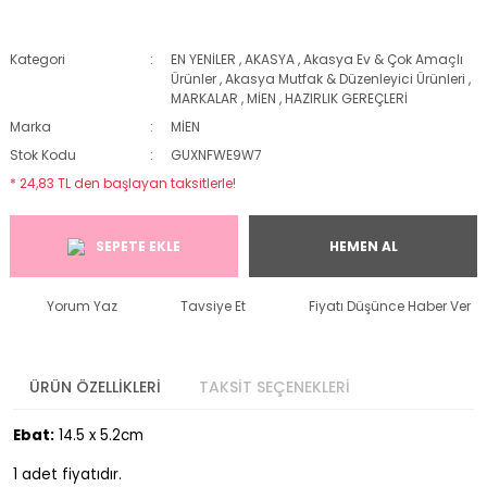
Kategori
EN YENİLER
,
AKASYA
,
Akasya Ev & Çok Amaçlı
Ürünler
,
Akasya Mutfak & Düzenleyici Ürünleri
,
MARKALAR
,
MİEN
,
HAZIRLIK GEREÇLERİ
Marka
MİEN
Stok Kodu
GUXNFWE9W7
* 24,83 TL den başlayan taksitlerle!
SEPETE EKLE
HEMEN AL
Yorum Yaz
Tavsiye Et
Fiyatı Düşünce Haber Ver
ÜRÜN ÖZELLİKLERİ
TAKSİT SEÇENEKLERİ
Ebat:
14.5 x 5.2cm
1 adet fiyatıdır.