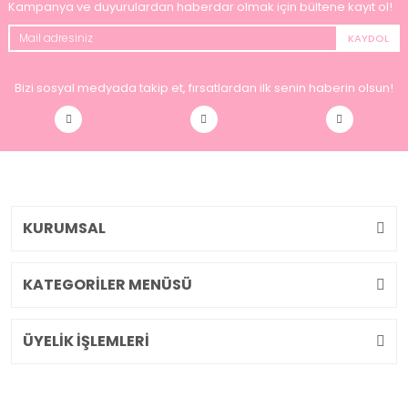
Kampanya ve duyurulardan haberdar olmak için bültene kayıt ol!
KAYDOL
Bizi sosyal medyada takip et, fırsatlardan ilk senin haberin olsun!
KURUMSAL
KATEGORİLER MENÜSÜ
ÜYELİK İŞLEMLERİ