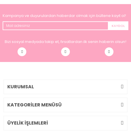
Kampanya ve duyurulardan haberdar olmak için bültene kayıt ol!
KAYDOL
Bizi sosyal medyada takip et, fırsatlardan ilk senin haberin olsun!
KURUMSAL
KATEGORİLER MENÜSÜ
ÜYELİK İŞLEMLERİ