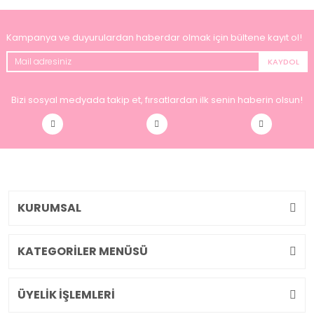
Kampanya ve duyurulardan haberdar olmak için bültene kayıt ol!
KAYDOL
Bizi sosyal medyada takip et, fırsatlardan ilk senin haberin olsun!
KURUMSAL
KATEGORİLER MENÜSÜ
ÜYELİK İŞLEMLERİ