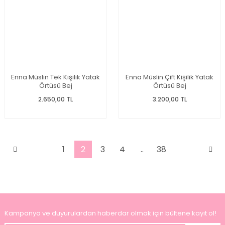
Enna Müslin Tek Kişilik Yatak
Enna Müslin Çift Kişilik Yatak
Örtüsü Bej
Örtüsü Bej
2.650,00 TL
3.200,00 TL
1
2
3
4
..
38
Kampanya ve duyurulardan haberdar olmak için bültene kayıt ol!